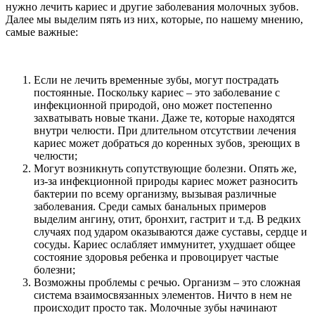
нужно лечить кариес и другие заболевания молочных зубов.
Далее мы выделим пять из них, которые, по нашему мнению,
самые важные:
Если не лечить временные зубы, могут пострадать
постоянные. Поскольку кариес – это заболевание с
инфекционной природой, оно может постепенно
захватывать новые ткани. Даже те, которые находятся
внутри челюсти. При длительном отсутствии лечения
кариес может добраться до коренных зубов, зреющих в
челюсти;
Могут возникнуть сопутствующие болезни. Опять же,
из-за инфекционной природы кариес может разносить
бактерии по всему организму, вызывая различные
заболевания. Среди самых банальных примеров
выделим ангину, отит, бронхит, гастрит и т.д. В редких
случаях под ударом оказываются даже суставы, сердце и
сосуды. Кариес ослабляет иммунитет, ухудшает общее
состояние здоровья ребенка и провоцирует частые
болезни;
Возможны проблемы с речью. Организм – это сложная
система взаимосвязанных элементов. Ничто в нем не
происходит просто так. Молочные зубы начинают