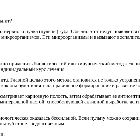
льпит?
о-нервного пучка (пульпы) зуба. Обычно этот недуг появляется
х микроорганизмов. Эти микроорганизмы и вызывают воспалите
ожно применить биологический или хирургический метод лечени
индивидуальный курс лечения.
ита. Главной целью этого метода становится не только устранен
 как она будет влиять на правильное формирование и развитие ч
сматривает кариозную полость, затем обрабатывает ее антисепт
 минеральной пастой, способствующей активной выработке дент
иологическая оказалась бессильной. Если пульпу можно сохранит
ьпы зуб станет недолговечным.
и: