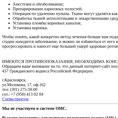
Анестезия и обезболивание;
Препарирование кариозных полостей;
Операция по удалению пульпы. Ткани могут удалятся как 
Обработка тканей антисептиками и лекарственными сред
Установка пломбы корневых каналов;
Установка коронки.
Чтобы понять, какой конкретно метод лечения больше вам подо
стадии находится заболевание, и можно ли избавиться от него 
прогрессировать и нанесет еще больший ущерб здоровью ротов
ИМЕЮТСЯ ПРОТИВОПОКАЗАНИЯ, НЕОБХОДИМА КОНС
Обращаем ваше внимание на то, что данный интернет-сайт но
437 Гражданского кодекса Российской Федерации.
г.Красноярск,
ул.Молокова, 17, оф.162
тел: (391) 275-59-00
сот.: +7 (950) 413 02 04
Схема проезда
Мы не участвуем в системе ОМС.
Выдаем документы для возврата подоходного налога (13%)